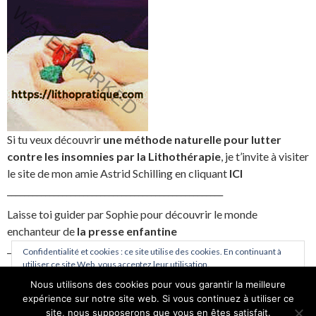
Si tu veux découvrir
une méthode naturelle pour lutter
contre les insomnies par la Lithothérapie
, je t’invite à visiter
le site de mon amie Astrid Schilling en cliquant
ICI
___________________________________________________
Laisse toi guider par Sophie pour découvrir le monde
enchanteur de
la presse enfantine
___________________________________________________
Confidentialité et cookies : ce site utilise des cookies. En continuant à
utiliser ce site Web, vous acceptez leur utilisation.
Nous utilisons des cookies pour vous garantir la meilleure
Pour en savoir plus, notamment sur la façon de contrôler les cookies,
expérience sur notre site web. Si vous continuez à utiliser ce
consultez :
Politique relative aux cookies
site, nous supposerons que vous en êtes satisfait.