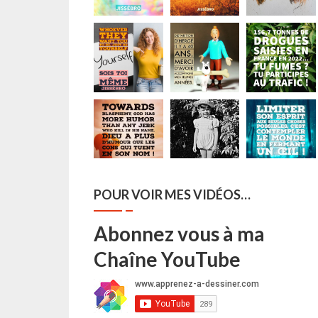
POUR VOIR MES VIDÉOS…
Abonnez vous à ma
Chaîne YouTube
Suivre sur Instagram
Afficher plus...