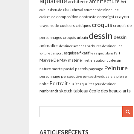
aquarelle
architecture
architecte
Art
chat
cheval
calque d'etude
comment dessiner une
crayon
composition
contraste
copyright
caricature
croquis
crayons de couleurs
critiques
croquis de
dessin
dessin
personnages
croquis urbain
animalier
dessiner avec des hachures
dessiner une
esquisse
fixatif
voiture de sport
le respect dans l'art
Maryse De May
matériel
metiers autour du dessin
Peinture
nature morte
pastel
pastels
paysage
personnage
perspective
pierre
perspective du cercle
Portrait
noire
qualites
qualites pour dessiner
sketch
tableau
école des beaux-arts
rembrandt
ARTICLES RÉCENTS