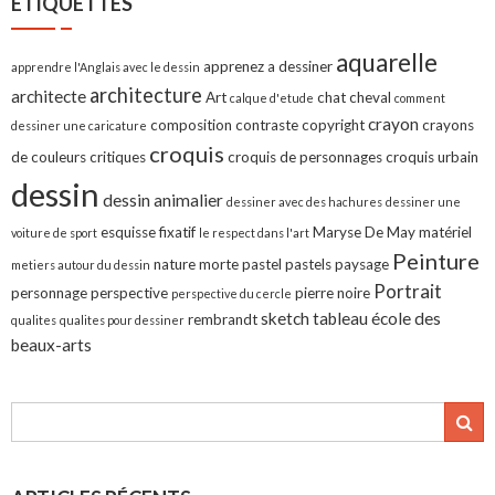
ÉTIQUETTES
aquarelle
apprenez a dessiner
apprendre l'Anglais avec le dessin
architecture
architecte
Art
chat
cheval
calque d'etude
comment
crayon
composition
contraste
copyright
crayons
dessiner une caricature
croquis
de couleurs
critiques
croquis de personnages
croquis urbain
dessin
dessin animalier
dessiner avec des hachures
dessiner une
esquisse
fixatif
Maryse De May
matériel
voiture de sport
le respect dans l'art
Peinture
nature morte
pastel
pastels
paysage
metiers autour du dessin
Portrait
personnage
perspective
pierre noire
perspective du cercle
sketch
tableau
école des
rembrandt
qualites
qualites pour dessiner
beaux-arts