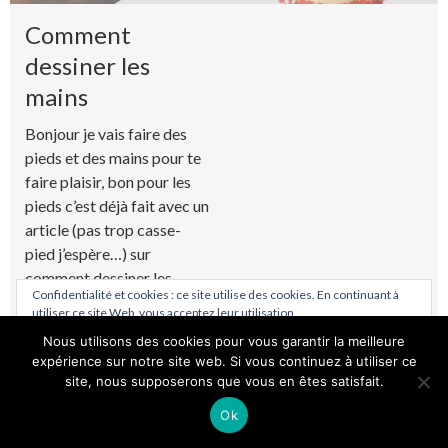
Comment
dessiner les
mains
Bonjour je vais faire des
pieds et des mains pour te
faire plaisir, bon pour les
pieds c’est déjà fait avec un
article (pas trop casse-
pied j’espère…) sur
comment dessiner les
Confidentialité et cookies : ce site utilise des cookies. En continuant à
pieds alors aujourd’hui
utiliser ce site Web, vous acceptez leur utilisation.
nous allons voir comment
Nous utilisons des cookies pour vous garantir la meilleure
dessiner les mains. Tout
Pour en savoir plus, notamment sur la façon de contrôler les cookies,
expérience sur notre site web. Si vous continuez à utiliser ce
consultez :
Politique relative aux cookies
d’abord il faut comprendre
site, nous supposerons que vous en êtes satisfait.
que notre corps est un
Ok
« objet parfait » qui répond
à une...