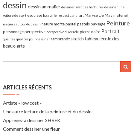
dessin
dessin animalier
dessiner avec des hachures
dessiner une
esquisse
fixatif
Maryse De May
matériel
voiture de sport
le respect dans l'art
Peinture
nature morte
pastel
pastels
paysage
metiers autour du dessin
Portrait
personnage
perspective
pierre noire
perspective du cercle
sketch
tableau
école des
rembrandt
qualites
qualites pour dessiner
beaux-arts
ARTICLES RÉCENTS
Artiste « low cost »
Une autre lecture de la peinture et du dessin
Apprenez à dessiner SHREK
Comment dessiner une fleur