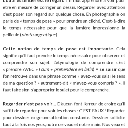
L’outil essentiel est le regard !
Il faut apprendre à voir pour
être en mesure de corriger un dessin. Regarder avec attention
c’est poser son regard sur quelque chose. En photographie on
parle de « temps de pose » pour prendre un cliché. C’est-à-dire
le temps nécessaire pour que la lumière impressionne la
pellicule (
photo argentique
).
Cette notion de temps de pose est importante.
Cela
signifie qu’il faut prendre le temps nécessaire pour observer et
comprendre son sujet. L’étymologie de comprendre c’est
« prendre AVEC » (
cum + prehendere en latin
) =
se saisir
que
l’on retrouve dans une phrase comme « avez-vous saisi le sens
de ma question ? » autrement-dit « m’avez-vous compris ? ». Il
faut faire sien, s’approprier le sujet pour le comprendre.
Regarder n’est pas voir…
D’aucun font l’erreur de croire qu’il
suffit de regarder pour voir les choses : C’EST FAUX ! Regarder
pour dessiner exige une attention constante. Dessiner sollicite
tout à la fois nos yeux, notre cerveau et notre main. Nos yeux et