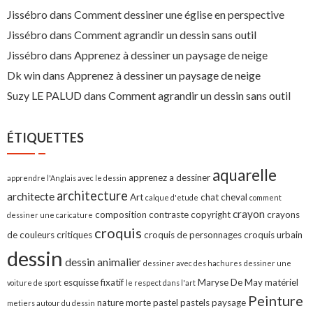
Jissébro
dans
Comment dessiner une église en perspective
Jissébro
dans
Comment agrandir un dessin sans outil
Jissébro
dans
Apprenez à dessiner un paysage de neige
Dk win
dans
Apprenez à dessiner un paysage de neige
Suzy LE PALUD
dans
Comment agrandir un dessin sans outil
ÉTIQUETTES
aquarelle
apprenez a dessiner
apprendre l'Anglais avec le dessin
architecture
architecte
Art
chat
cheval
calque d'etude
comment
crayon
composition
contraste
copyright
crayons
dessiner une caricature
croquis
de couleurs
critiques
croquis de personnages
croquis urbain
dessin
dessin animalier
dessiner avec des hachures
dessiner une
esquisse
fixatif
Maryse De May
matériel
voiture de sport
le respect dans l'art
Peinture
nature morte
pastel
pastels
paysage
metiers autour du dessin